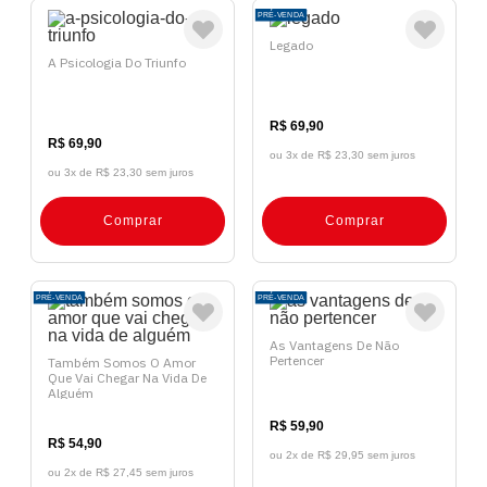
PRÉ-VENDA
Legado
A Psicologia Do Triunfo
R$ 69,90
R$ 69,90
ou 3x de
R$ 23,30 sem juros
ou 3x de
R$ 23,30 sem juros
Comprar
Comprar
PRÉ-VENDA
PRÉ-VENDA
As Vantagens De Não
Pertencer
Também Somos O Amor
Que Vai Chegar Na Vida De
Alguém
R$ 59,90
R$ 54,90
ou 2x de
R$ 29,95 sem juros
ou 2x de
R$ 27,45 sem juros