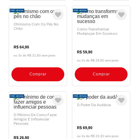
PRÉ-VENDA
PRÉ-VENDA
Otimismo Com Os Pés No
Chão
Como Transformar
Mudanças Em Sucesso
R$ 64,90
R$ 59,90
ou 3x de
R$ 21,63 sem juros
ou 2x de
R$ 29,95 sem juros
Comprar
Comprar
PRÉ-VENDA
PRÉ-VENDA
O Poder Da Audácia
O Mínimo De Como Fazer
Amigos E Influenciar
Pessoas
R$ 69,90
ou 3x de
R$ 23,30 sem juros
R$ 26,90