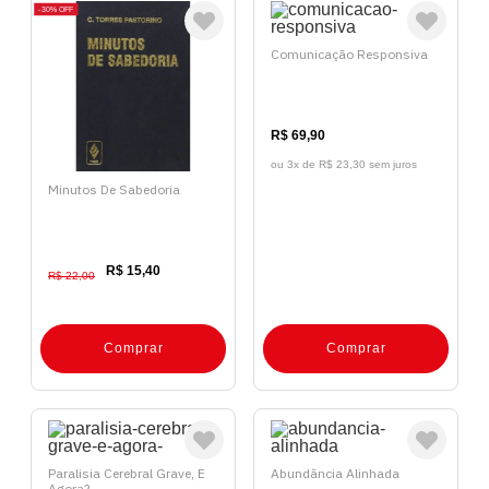
30%
OFF
Comunicação Responsiva
R$ 69,90
ou 3x de
R$ 23,30 sem juros
Minutos De Sabedoria
R$ 15,40
R$ 22,00
Comprar
Comprar
Paralisia Cerebral Grave, E
Abundância Alinhada
Agora?