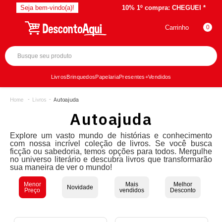
Seja bem-vindo(a)!
10% 1º compra:
CHEGUEI *
Carrinho
0
Livros
Brinquedos
Papelaria
Presentes
+Vendidos
Livros
Autoajuda
Autoajuda
Explore um vasto mundo de histórias e conhecimento
com nossa incrível coleção de livros. Se você busca
ficção ou sabedoria, temos opções para todos. Mergulhe
no universo literário e descubra livros que transformarão
sua maneira de ver o mundo!
Menor
Mais
Melhor
Novidade
Preço
vendidos
Desconto