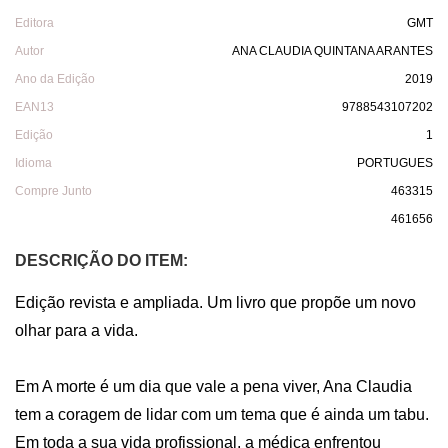
Editora
GMT
Autor
ANA CLAUDIA QUINTANA ARANTES
Ano da Edição
2019
EAN13
9788543107202
Edição
1
Idioma
PORTUGUES
Compre Junto
463315
461656
DESCRIÇÃO DO ITEM:
Edição revista e ampliada. Um livro que propõe um novo 
olhar para a vida.  

Em A morte é um dia que vale a pena viver, Ana Claudia 
tem a coragem de lidar com um tema que é ainda um tabu. 
Em toda a sua vida profissional, a médica enfrentou 