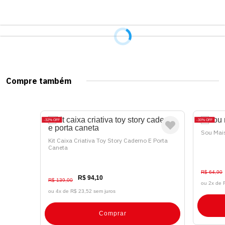
Compre também
32%
OFF
30%
OFF
Sou Mai
Kit Caixa Criativa Toy Story Caderno E Porta
Caneta
R$ 64,90
R$ 94,10
R$ 139,00
ou 2x de
ou 4x de
R$ 23,52 sem juros
Comprar