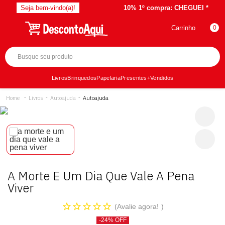
Seja bem-vindo(a)!
10% 1º compra:
CHEGUEI *
Carrinho
0
Livros
Brinquedos
Papelaria
Presentes
+Vendidos
Livros
Autoajuda
Autoajuda
A Morte E Um Dia Que Vale A Pena
Viver
Avalie agora!
-24% OFF