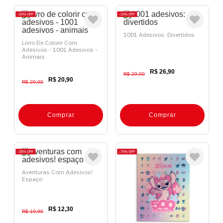
30%
OFF
10%
OFF
1001 Adesivos: Divertidos
Livro De Colorir Com
Adesivos - 1001 Adesivos -
Animais
R$ 26,90
R$ 29,90
R$ 20,90
R$ 29,90
Comprar
Comprar
38%
OFF
70%
OFF
Aventuras Com Adesivos!
Espaço
R$ 12,30
R$ 19,90