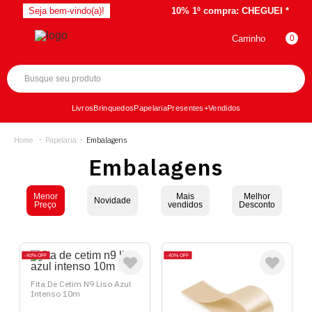
Seja bem-vindo(a)!
10% 1º compra:
CHEGUEI *
Carrinho
0
Livros
Brinquedos
Papelaria
Presentes
+Vendidos
Papelaria
Embalagens
Embalagens
Menor
Mais
Melhor
Novidade
Preço
vendidos
Desconto
40%
OFF
40%
OFF
Fita De Cetim N9 Liso Azul
Intenso 10m