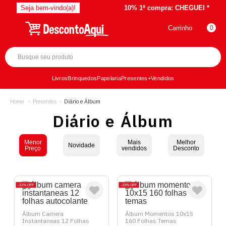
Seja bem-vindo(a)!
10% 1º compra:
CHEGUEI *
Carrinho
0
Livros
Brinquedos
Papelaria
Presentes
+Vendidos
Presentes
Diário e Álbum
Diário e Álbum
Menor
Mais
Melhor
Novidade
Preço
vendidos
Desconto
31%
OFF
33%
OFF
Álbum Camera
Álbum Momentos 10x15
Instantaneas 12 Folhas
160 Folhas Temas