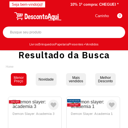
Seja bem-vindo(a)!
10% 1º compra:
CHEGUEI *
Carrinho
0
Livros
Brinquedos
Papelaria
Presentes
+Vendidos
Resultado da Busca
Menor
Mais
Melhor
Novidade
Preço
vendidos
Desconto
+VENDIDOS
30%
OFF
25%
OFF
Demon Slayer: Academia 3
Demon Slayer: Academia 1