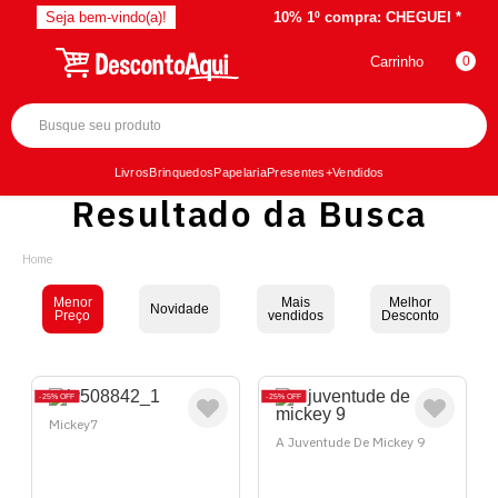
Seja bem-vindo(a)!
10% 1º compra:
CHEGUEI *
Carrinho
0
Livros
Brinquedos
Papelaria
Presentes
+Vendidos
Resultado da Busca
Menor
Mais
Melhor
Novidade
Preço
vendidos
Desconto
25%
OFF
25%
OFF
Mickey7
A Juventude De Mickey 9