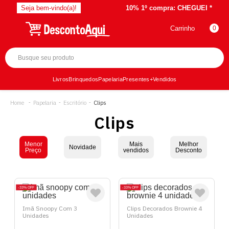
Seja bem-vindo(a)!
10% 1º compra:
CHEGUEI *
Carrinho
0
Livros
Brinquedos
Papelaria
Presentes
+Vendidos
Papelaria
Escritório
Clips
Clips
Menor
Mais
Melhor
Novidade
Preço
vendidos
Desconto
33%
OFF
33%
OFF
Imã Snoopy Com 3
Clips Decorados Brownie 4
Unidades
Unidades