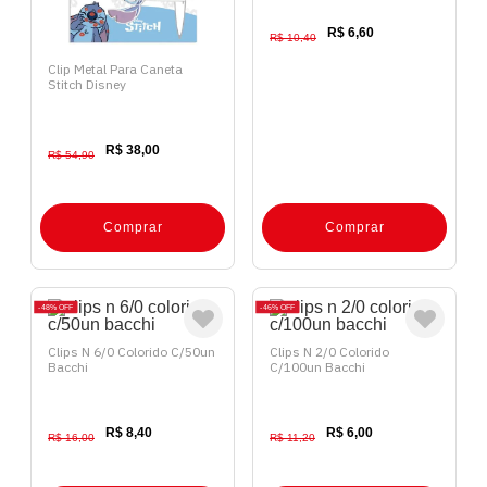
R$ 6,60
R$ 10,40
Clip Metal Para Caneta
Stitch Disney
R$ 38,00
R$ 54,90
Comprar
Comprar
48%
OFF
46%
OFF
Clips N 6/0 Colorido C/50un
Clips N 2/0 Colorido
Bacchi
C/100un Bacchi
R$ 8,40
R$ 6,00
R$ 16,00
R$ 11,20