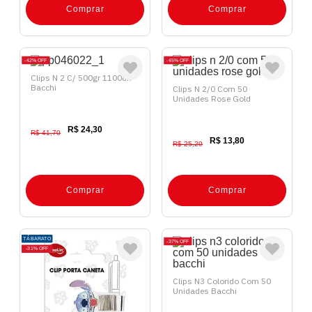
Comprar
Comprar
42%
OFF
45%
OFF
Clips N 2 C/ 500gr 1100un
Bacchi
Clips N 2/0 Com 50
Unidades Rose Gold
R$ 24,30
R$ 41,70
R$ 13,80
R$ 25,20
Comprar
Comprar
TÁ BARATO
37%
OFF
31%
OFF
Clips N3 Colorido Com 50
Unidades Bacchi