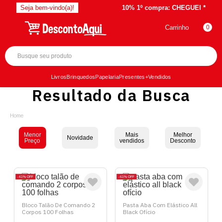
Seja bem-vindo(a)!
10% 1º compra:
CHEGUEI *
Carrinho
0
Livros
Brinquedos
Papelaria
Presentes
+Vendidos
Resultado da Busca
Menor
Mais
Melhor
Novidade
Preço
vendidos
Desconto
41%
OFF
61%
OFF
Bloco Talão De Comando 2
Pasta Aba Com Elástico All
Corpos 100 Folhas
Black Ofício