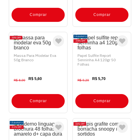
Comprar
Comprar
TÁ BARATO
30%
OFF
38%
OFF
Massa Para Modelar Eva
Papel Sulfite Report
50g Branco
Senninha A4 120gr 50
Folhas
R$ 5,60
R$ 5,70
R$ 8,00
R$ 9,20
Comprar
Comprar
TÁ BARATO
56%
OFF
51%
OFF