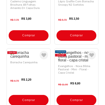
Caderno Linguagem
Lápis Grafite Com Borracha
Brochura 48 Folhas
Snoopy N2 Sortidos
Amarelo D+ Capa Dura
R$ 3,80
R$ 2,50
R$ 7,70
R$ 5,70
Comprar
Comprar
+VENDIDOS
53%
OFF
20%
OFF
Borracha Carequinha
Evangelhos - Nova Bíblia
Pastoral - Mini - Floral -
Capa Cristal
R$ 2,20
R$ 4,70
R$ 8,80
R$ 11,00
Comprar
Comprar