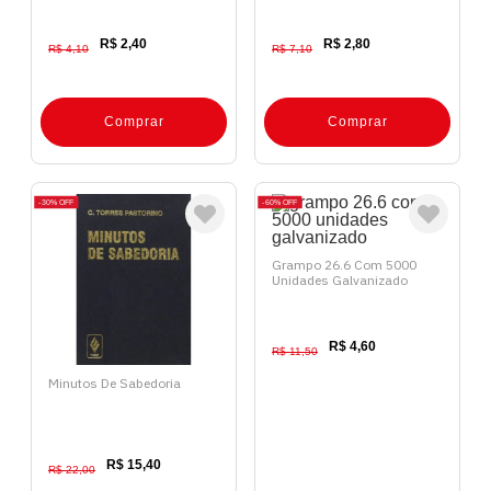
R$ 2,40
R$ 2,80
R$ 4,10
R$ 7,10
Comprar
Comprar
30%
OFF
60%
OFF
Grampo 26.6 Com 5000
Unidades Galvanizado
R$ 4,60
R$ 11,50
Minutos De Sabedoria
R$ 15,40
R$ 22,00