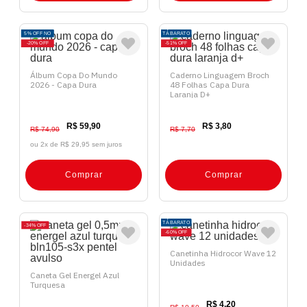
5% OFF NO
TÁ BARATO
PIX
20%
OFF
51%
OFF
Álbum Copa Do Mundo
Caderno Linguagem Broch
2026 - Capa Dura
48 Folhas Capa Dura
Laranja D+
R$ 59,90
R$ 3,80
R$ 74,90
R$ 7,70
ou 2x de
R$ 29,95 sem juros
Comprar
Comprar
TÁ BARATO
34%
OFF
60%
OFF
Canetinha Hidrocor Wave 12
Unidades
Caneta Gel Energel Azul
Turquesa
R$ 4,20