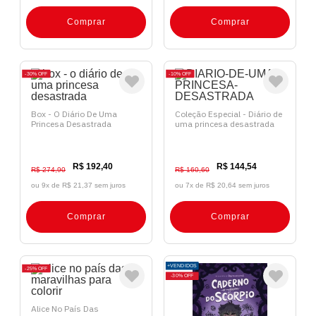
Comprar
Comprar
30%
OFF
10%
OFF
Box - O Diário De Uma
Coleção Especial - Diário de
Princesa Desastrada
uma princesa desastrada
R$ 192,40
R$ 144,54
R$ 274,90
R$ 160,60
ou 9x de
R$ 21,37 sem juros
ou 7x de
R$ 20,64 sem juros
Comprar
Comprar
+VENDIDOS
25%
OFF
30%
OFF
Alice No País Das