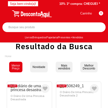
Seja bem-vindo(a)!
10% 1º compra:
CHEGUEI *
Carrinho
0
Livros
Brinquedos
Papelaria
Presentes
+Vendidos
Resultado da Busca
Menor
Mais
Melhor
Novidade
Preço
vendidos
Desconto
30%
OFF
30%
OFF
O Diário De Uma Princesa
Desastrada 2
O Diário De Uma Princesa
Desastrada