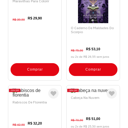
Maravilhas Para Colorir
R$ 29,90
R$ 39,90
O Caderno De Maldades Do
Scorpio
R$ 53,10
R$ 75,90
ou 2x de
R$ 26,55 sem juros
Comprar
Comprar
25%
OFF
28%
OFF
Cabeça Na Nuvem
Rabiscos De Florentia
R$ 51,00
R$ 70,90
R$ 32,20
R$ 42,90
ou 2x de
R$ 25,50 sem juros