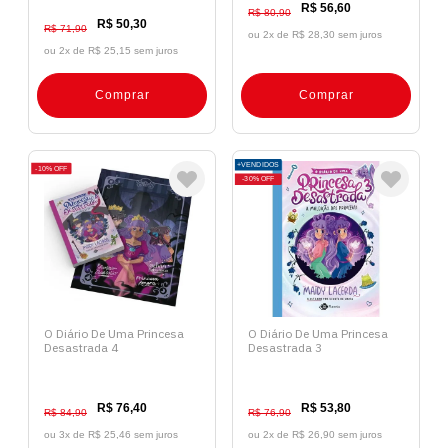
R$ 56,60
R$ 80,90
R$ 50,30
R$ 71,90
ou 2x de
R$ 28,30 sem juros
ou 2x de
R$ 25,15 sem juros
Comprar
Comprar
+VENDIDOS
10%
OFF
30%
OFF
O Diário De Uma Princesa
O Diário De Uma Princesa
Desastrada 4
Desastrada 3
R$ 76,40
R$ 53,80
R$ 84,90
R$ 76,90
ou 3x de
R$ 25,46 sem juros
ou 2x de
R$ 26,90 sem juros