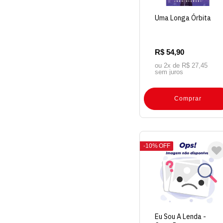
Uma Longa Órbita
R$ 54,90
ou 2x de
R$ 27,45
sem juros
Comprar
10%
OFF
Eu Sou A Lenda -