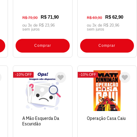
R$ 71,90
R$ 62,90
R$ 79,90
R$ 69,90
ou 3x de
R$ 23,96
ou 3x de
R$ 20,96
sem juros
sem juros
Comprar
Comprar
10%
OFF
10%
OFF
A Mão Esquerda Da
Operação Casa Caiu
Escuridão