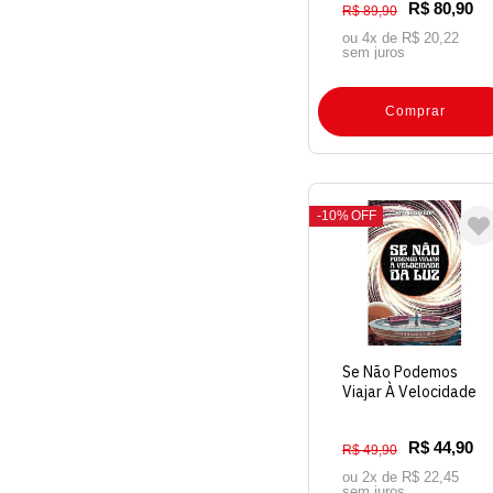
R$ 80,90
R$ 89,90
ou 4x de
R$ 20,22
sem juros
Comprar
10%
OFF
Se Não Podemos
Viajar À Velocidade
Da Luz
R$ 44,90
R$ 49,90
ou 2x de
R$ 22,45
sem juros