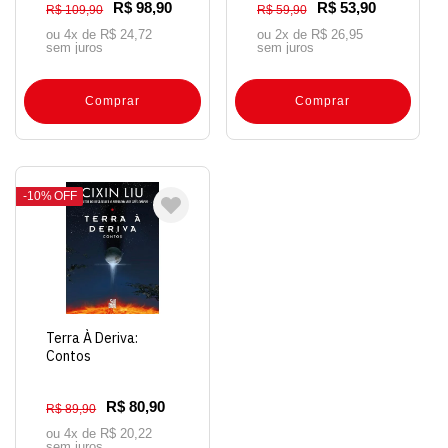
R$ 98,90
R$ 53,90
R$ 109,90
R$ 59,90
ou 4x de
R$ 24,72
ou 2x de
R$ 26,95
sem juros
sem juros
Comprar
Comprar
10%
OFF
Terra À Deriva:
Contos
R$ 80,90
R$ 89,90
ou 4x de
R$ 20,22
sem juros