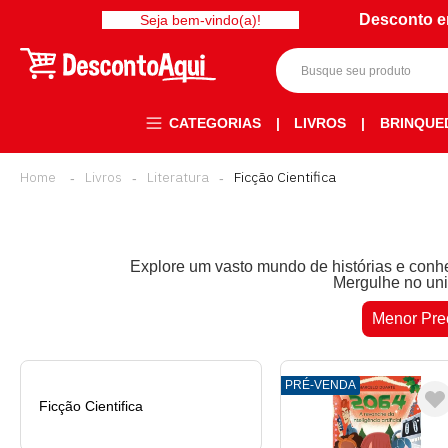
Desconto e
Seja bem-vindo(a)!
CATEGORIAS
|
LIVROS
|
BRINQUE
Livros
Literatura
Ficção Cientifica
Explore um vasto mundo de histórias e conhe
Mergulhe no uni
Menor Pre
PRÉ-VENDA
Ficção Cientifica