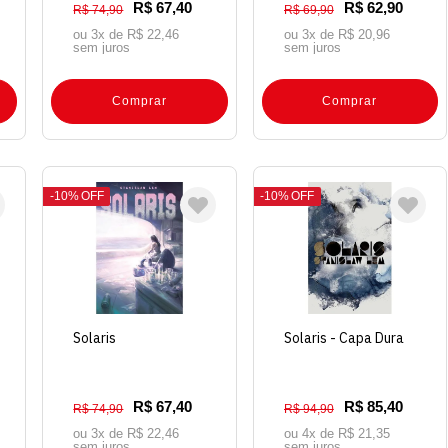
R$ 67,40
R$ 62,90
R$ 74,90
R$ 69,90
ou 3x de
R$ 22,46
ou 3x de
R$ 20,96
sem juros
sem juros
Comprar
Comprar
10%
OFF
10%
OFF
Solaris
Solaris - Capa Dura
R$ 67,40
R$ 85,40
R$ 74,90
R$ 94,90
ou 3x de
R$ 22,46
ou 4x de
R$ 21,35
sem juros
sem juros