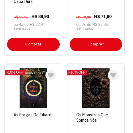
Capa Dura
R$ 89,90
R$ 71,90
R$ 99,90
R$ 79,90
ou 4x de
R$ 22,47
ou 3x de
R$ 23,96
sem juros
sem juros
Comprar
Comprar
10%
OFF
10%
OFF
As Pragas De Tiliard
Os Monstros Que
Somos Nós