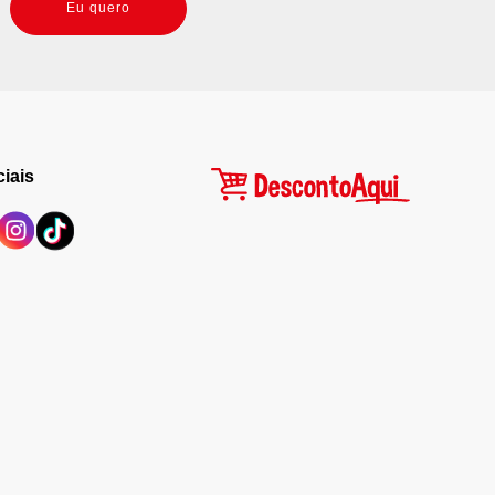
Eu quero
iais