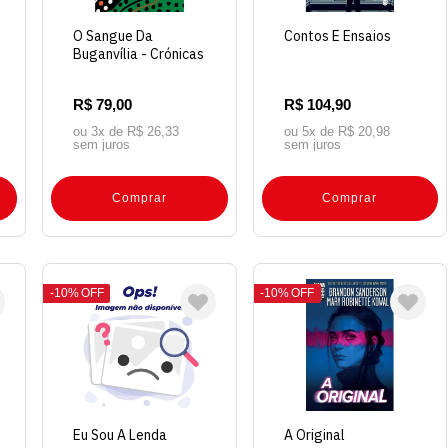
O Sangue Da
Contos E Ensaios
Buganvília - Crónicas
R$ 79,00
R$ 104,90
ou 3x de
R$ 26,33
ou 5x de
R$ 20,98
sem juros
sem juros
Comprar
Comprar
10%
OFF
10%
OFF
Eu Sou A Lenda
A Original