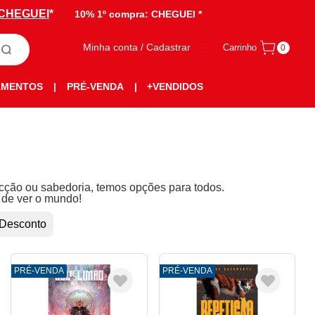
CHEGUEI
*
10% 1º compra:
CHEGUEI *
Minha conta / Cadastrar
Carrinho
0
AMENTOS
|
PRÉ-VENDA
|
+VENDIDOS
icção ou sabedoria, temos opções para todos.
 de ver o mundo!
 Desconto
PRÉ-VENDA
PRÉ-VENDA