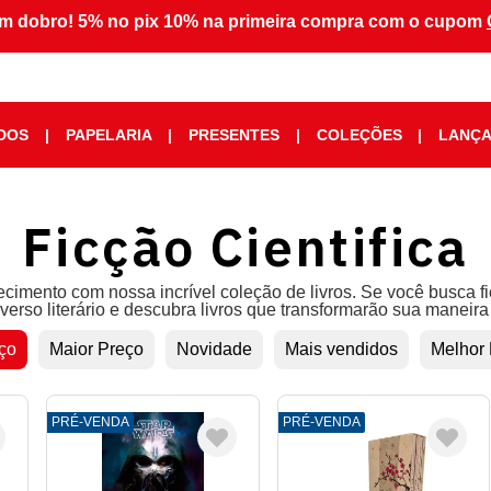
m dobro! 5% no pix 10% na primeira compra com o cupom
DOS
|
PAPELARIA
|
PRESENTES
|
COLEÇÕES
|
LANÇ
Ficção Cientifica
cimento com nossa incrível coleção de livros. Se você busca f
verso literário e descubra livros que transformarão sua maneira
ço
Maior Preço
Novidade
Mais vendidos
Melhor
PRÉ-VENDA
PRÉ-VENDA