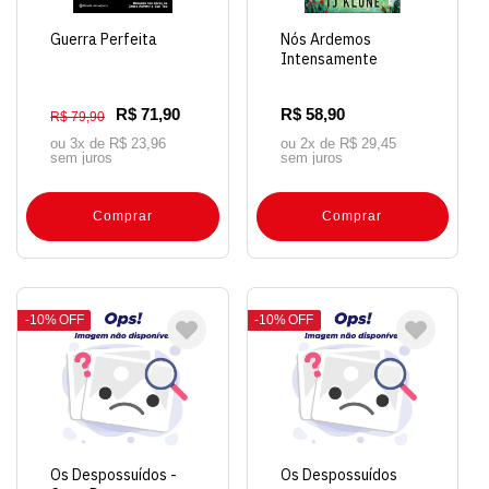
Guerra Perfeita
Nós Ardemos
Intensamente
R$ 71,90
R$ 58,90
R$ 79,90
ou 3x de
R$ 23,96
ou 2x de
R$ 29,45
sem juros
sem juros
Comprar
Comprar
10%
OFF
10%
OFF
Os Despossuídos -
Os Despossuídos