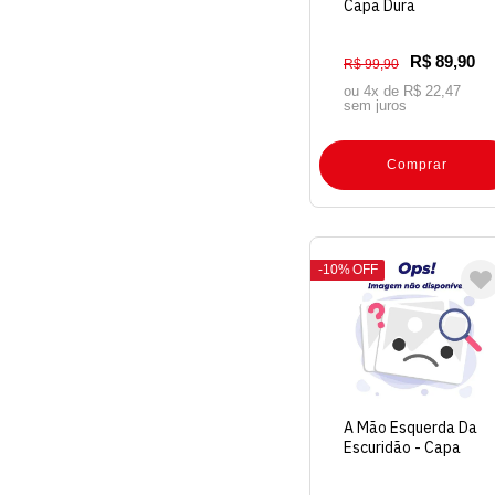
Capa Dura
R$ 89,90
R$ 99,90
ou 4x de
R$ 22,47
sem juros
Comprar
10%
OFF
A Mão Esquerda Da
Escuridão - Capa
Dura