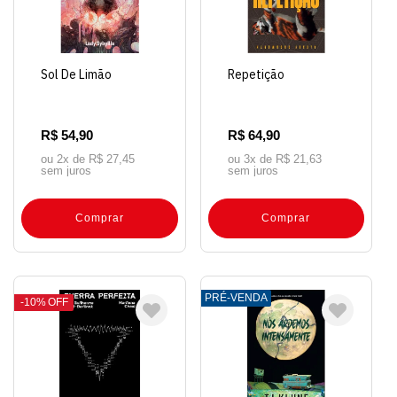
Sol De Limão
Repetição
R$ 54,90
R$ 64,90
ou 2x de
R$ 27,45
ou 3x de
R$ 21,63
sem juros
sem juros
Comprar
Comprar
PRÉ-VENDA
10%
OFF