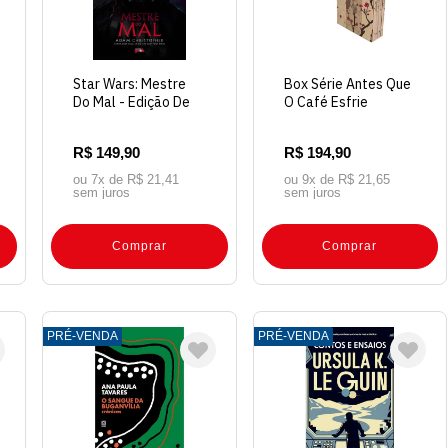
Star Wars: Mestre
Box Série Antes Que
Do Mal - Edição De
O Café Esfrie
Luxo
R$ 149,90
R$ 194,90
ou 7x de
R$ 21,41
ou 9x de
R$ 21,65
sem juros
sem juros
Comprar
Comprar
PRÉ-VENDA
PRÉ-VENDA