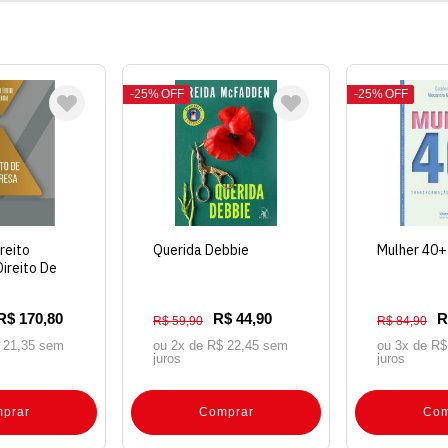
25%
OFF
25%
OFF
reito
Querida Debbie
Mulher 40+
ireito De
R$ 170,80
R$ 44,90
R
R$ 59,90
R$ 84,90
 21,35 sem
ou 2x de
R$ 22,45 sem
ou 3x de
R$
juros
juros
prar
Comprar
Com