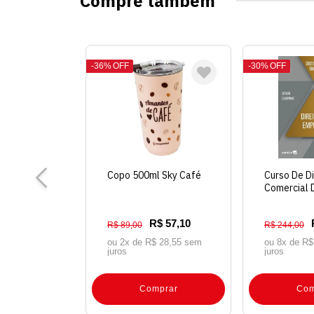
Compre também
36%
OFF
30%
OFF
Copo 500ml Sky Café
Curso De Di
Comercial D
Empresa
R$ 57,10
R$ 89,00
R$ 244,00
ou 2x de
R$ 28,55 sem
ou 8x de
R$
juros
juros
Comprar
Com