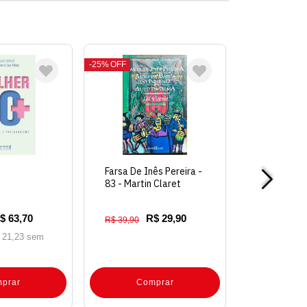
25%
OFF
Farsa De Inês Pereira -
83 - Martin Claret
$ 63,70
R$ 29,90
R$ 39,90
 21,23 sem
prar
Comprar