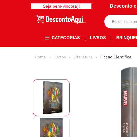
Desconto e
Seja bem-vindo(a)!
CATEGORIAS
|
LIVROS
|
BRINQUE
Livros
Literatura
Ficção Cientifica