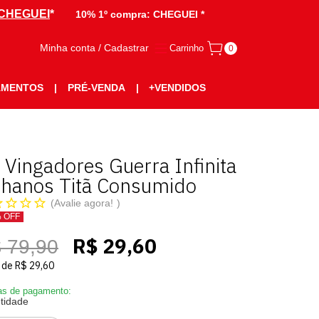
CHEGUEI
*
10% 1º compra:
CHEGUEI *
Minha conta / Cadastrar
Carrinho
0
AMENTOS
|
PRÉ-VENDA
|
+VENDIDOS
 Vingadores Guerra Infinita
Thanos Titã Consumido
Avalie agora!
% OFF
R$ 29,60
 79,90
de
R$ 29,60
s de pagamento:
tidade