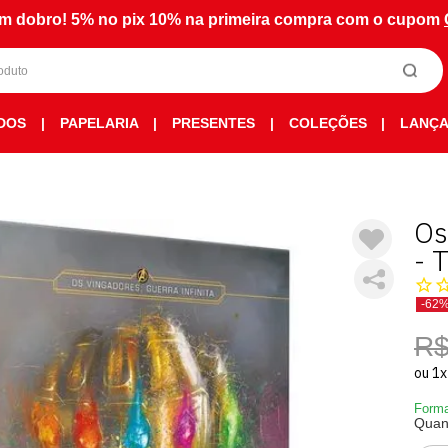
m dobro! 5% no pix 10% na primeira compra com o cupom
DOS
|
PAPELARIA
|
PRESENTES
|
COLEÇÕES
|
LANÇ
Os
- 
-62
R$
ou
1
x
Forma
Quan