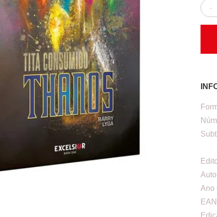
-
INF
Form
Núme
Subt
Edit
Auto
Ano 
EAN
Ediç