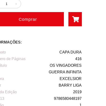
+
Comprar
ORMAÇÕES:
ato
CAPA DURA
ro de Páginas
416
ítulo
OS VINGADORES
GUERRA INFINITA
ora
EXCELSIOR
r
BARRY LIGA
da Edição
2019
13
9786580448197
ão
1