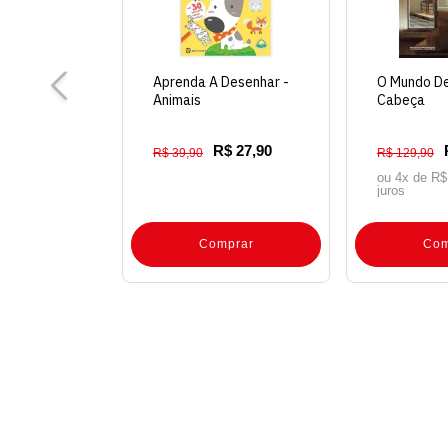
Aprenda A Desenhar -
O Mundo De
Animais
Cabeça
R$ 27,90
R$ 39,90
R$ 129,90
ou 4x de
R$
juros
Comprar
Com