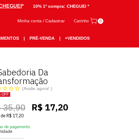
CHEGUEI
*
10% 1º compra:
CHEGUEI *
Minha conta / Cadastrar
Carrinho
0
AMENTOS
|
PRÉ-VENDA
|
+VENDIDOS
Sabedoria Da
ansformação
Avalie agora!
% OFF
R$ 17,20
 35,90
de
R$ 17,20
s de pagamento:
tidade