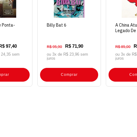
 Ponta-
Billy Bat 6
A China Atu
Legado De
Tung
R$ 97,40
R$ 71,90
R
R$ 95,90
R$ 85,00
 24,35 sem
ou 3x de
R$ 23,96 sem
ou 3x de
R$
juros
juros
prar
Comprar
Com