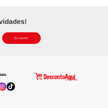
vidades!
Eu quero
iais