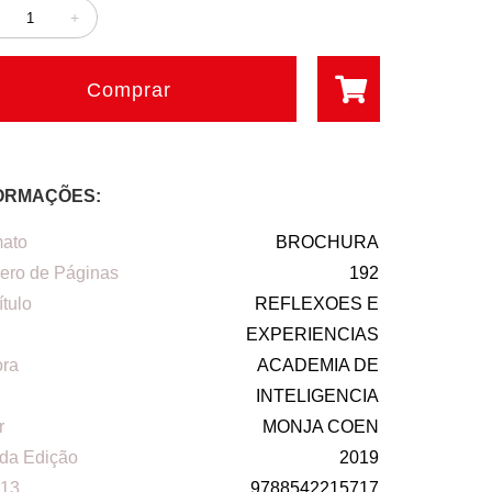
+
Comprar
ORMAÇÕES:
ato
BROCHURA
ro de Páginas
192
ítulo
REFLEXOES E
EXPERIENCIAS
ora
ACADEMIA DE
INTELIGENCIA
r
MONJA COEN
da Edição
2019
13
9788542215717