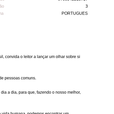
ão
3
ma
PORTUGUES
, convida o leitor a lançar um olhar sobre si 
 de pessoas comuns. 

 dia a dia, para que, fazendo o nosso melhor, 
 da vida humana, podemos encontrar um 