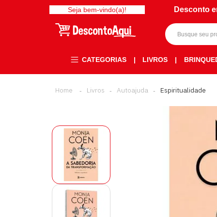
Desconto e
Seja bem-vindo(a)!
CATEGORIAS
|
LIVROS
|
BRINQUE
Livros
Autoajuda
Espiritualidade