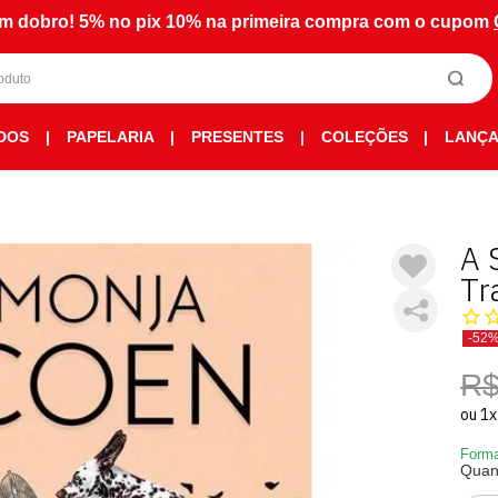
m dobro! 5% no pix 10% na primeira compra com o cupom
DOS
|
PAPELARIA
|
PRESENTES
|
COLEÇÕES
|
LANÇ
A 
Tr
-52
R$
ou
1
x
Forma
Quan