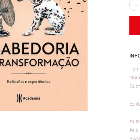
-
INF
Form
Núme
Subt
Edit
Auto
Ano 
EAN