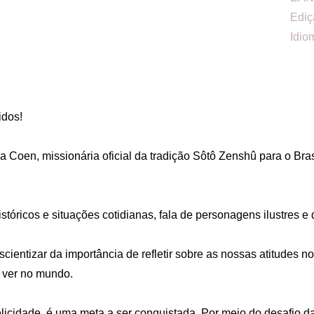
Ediç
Idio
dos!

Coen, missionária oficial da tradição Sôtô Zenshû para o Brasil
tóricos e situações cotidianas, fala de personagens ilustres e
ientizar da importância de refletir sobre as nossas atitudes no
ver no mundo. 

felicidade, é uma meta a ser conquistada. Por meio do desafio