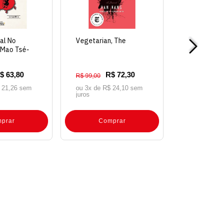
al No
Vegetarian, The
 Mao Tsé-
$ 63,80
R$ 72,30
R$ 99,00
 21,26 sem
ou 3x de
R$ 24,10 sem
juros
prar
Comprar