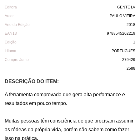
Editora
GENTE LV
Autor
PAULO VIEIRA
Ano da Edição
2018
EAN13
9788545202219
Edição
1
Idioma
PORTUGUES
Compre Junto
279429
2588
DESCRIÇÃO DO ITEM:
A ferramenta comprovada que gera alta performance e 
resultados em pouco tempo.

Muitas pessoas têm consciência de que precisam assumir 
as rédeas da própria vida, porém não sabem como fazer 
isso na prática. 
