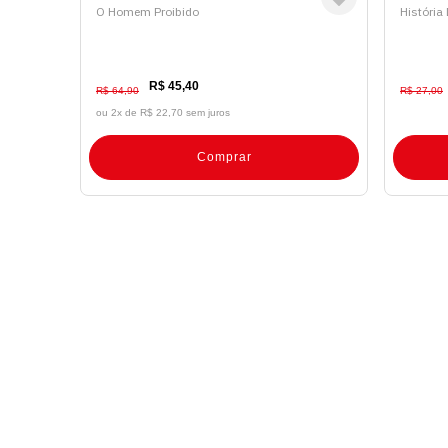
O Homem Proibido
Históri
R$ 45,40
R$ 64,90
R$ 27,00
ou 2x de
R$ 22,70 sem juros
Comprar