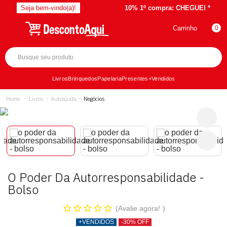
Seja bem-vindo(a)!
10% 1º compra:
CHEGUEI *
Carrinho
0
Livros
Brinquedos
Papelaria
Presentes
+Vendidos
Livros
Autoajuda
Negócios
O Poder Da Autorresponsabilidade -
Bolso
Avalie agora!
+VENDIDOS
-30% OFF