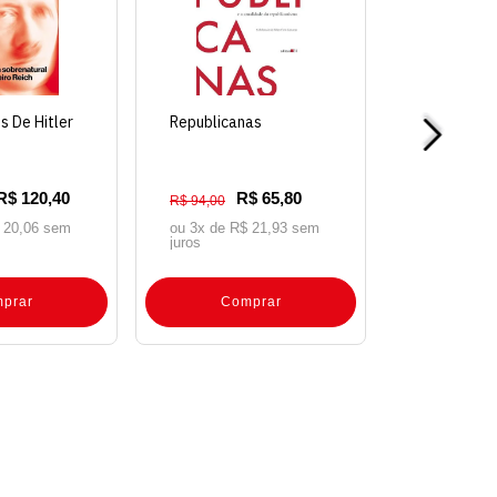
s De Hitler
Republicanas
R$ 120,40
R$ 65,80
R$ 94,00
 20,06 sem
ou 3x de
R$ 21,93 sem
juros
prar
Comprar