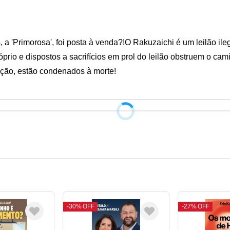
 a 'Primorosa', foi posta à venda?!O Rakuzaichi é um leilão ileg
o e dispostos a sacrifícios em prol do leilão obstruem o cami
eção, estão condenados à morte!
30%
OFF
27%
OFF