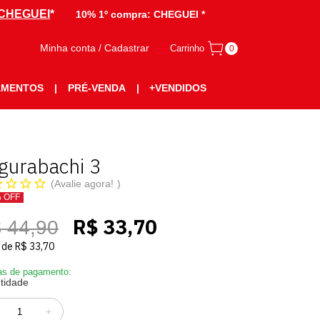
CHEGUEI
*
10% 1º compra:
CHEGUEI *
Minha conta / Cadastrar
Carrinho
0
AMENTOS
|
PRÉ-VENDA
|
+VENDIDOS
gurabachi 3
Avalie agora!
% OFF
R$ 33,70
 44,90
de
R$ 33,70
s de pagamento:
tidade
+