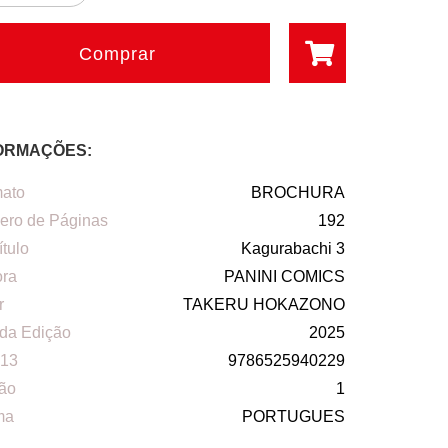
Comprar
ORMAÇÕES:
ato
BROCHURA
ro de Páginas
192
ítulo
Kagurabachi 3
ora
PANINI COMICS
r
TAKERU HOKAZONO
da Edição
2025
13
9786525940229
ão
1
ma
PORTUGUES