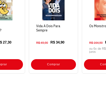
Vida A Dois Para
Os Monstro
?
Sempre
$ 27,30
R$ 34,90
R$ 49,90
R$ 164,90
ou 6x de
R$
juros
prar
Comprar
Com