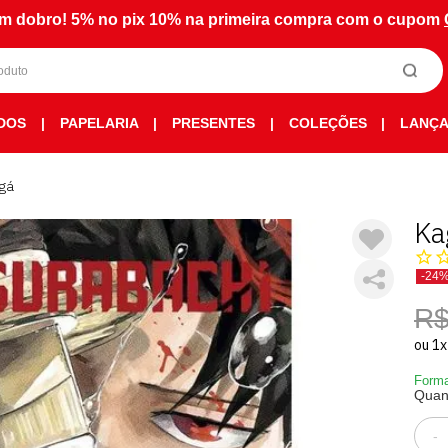
m dobro! 5% no pix 10% na primeira compra com o cupom
DOS
|
PAPELARIA
|
PRESENTES
|
COLEÇÕES
|
LANÇ
gá
Ka
-24
R$
ou
1
x
Forma
Quan
-