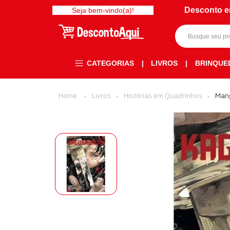
Desconto e
Seja bem-vindo(a)!
CATEGORIAS
|
LIVROS
|
BRINQUE
Livros
Histórias em Quadrinhos
Man