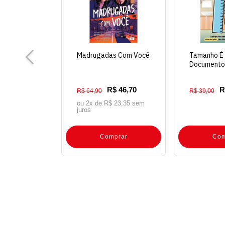
Madrugadas Com Você
Tamanho É
Documento
R$ 46,70
R
R$ 64,90
R$ 39,00
ou 2x de
R$ 23,35 sem
juros
Comprar
Com