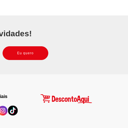
vidades!
Eu quero
iais