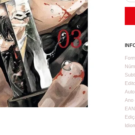
INF
Form
Núme
Subt
Edit
Auto
Ano 
EAN
Ediç
Idio