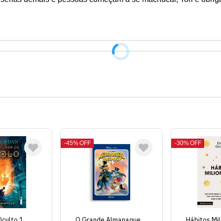
45%
OFF
30%
OFF
Oculto 1
O Grande Almanaque
Hábitos Mil