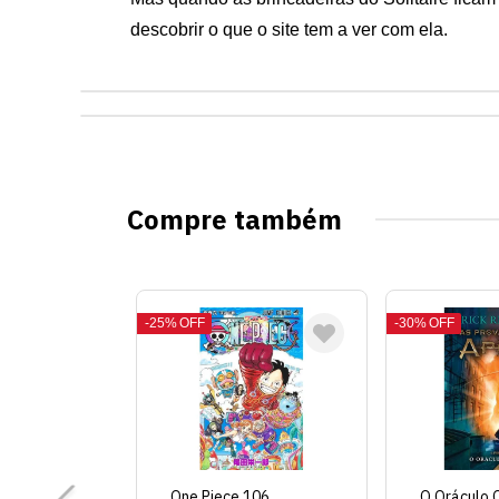
descobrir o que o site tem a ver com ela.
Compre também
25%
OFF
30%
OFF
One Piece 106
O Oráculo 