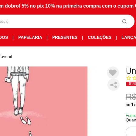
m dobro! 5% no pix 10% na primeira compra com o cupom
DOS
|
PAPELARIA
|
PRESENTES
|
COLEÇÕES
|
LANÇ
Juvenil
Um
-51
R$
ou
1
x
Forma
Quan
-