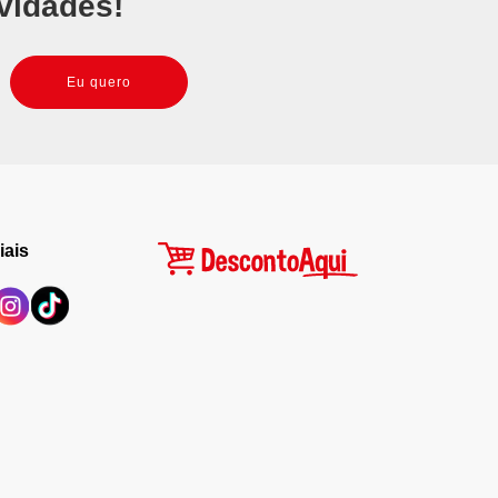
vidades!
Eu quero
iais