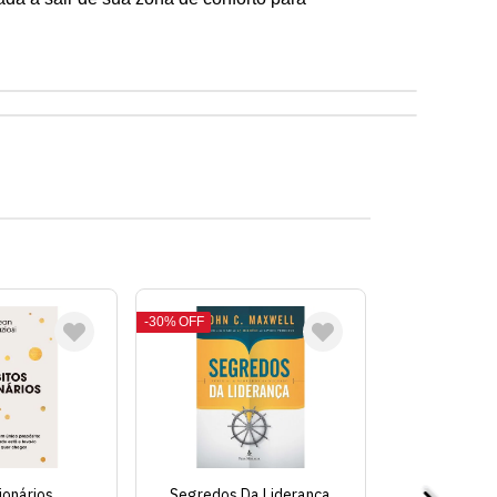
30%
OFF
ionários
Segredos Da Liderança