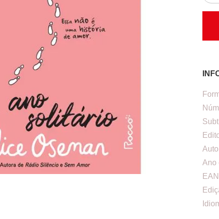
INF
Form
Núme
Subt
Edit
Auto
Ano 
EAN
Ediç
Idio