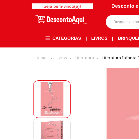
Desconto e
Seja bem-vindo(a)!
CATEGORIAS
|
LIVROS
|
BRINQUE
Livros
Literatura
Literatura Infanto 