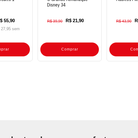
Disney 34
$ 55,90
R$ 21,90
R
R$ 39,90
R$ 43,90
 27,95 sem
prar
Comprar
Com