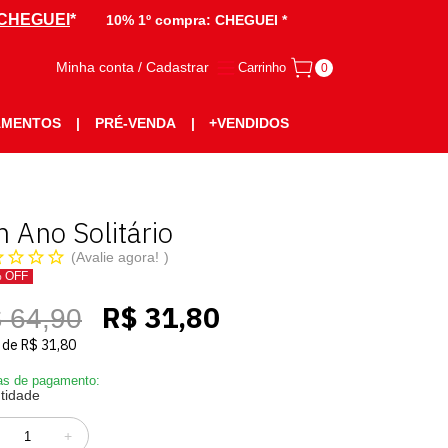
CHEGUEI
*
10% 1º compra:
CHEGUEI *
Minha conta / Cadastrar
Carrinho
0
AMENTOS
|
PRÉ-VENDA
|
+VENDIDOS
 Ano Solitário
Avalie agora!
% OFF
R$ 31,80
 64,90
de
R$ 31,80
s de pagamento:
tidade
+