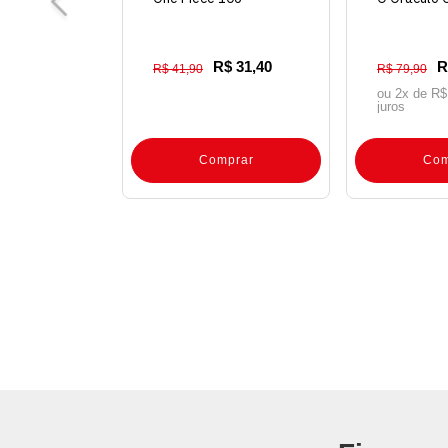
R$ 31,40
R
R$ 41,90
R$ 79,90
ou 2x de
R$
juros
Comprar
Com