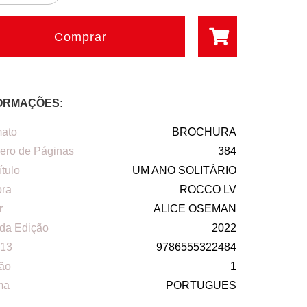
Comprar
ORMAÇÕES:
ato
BROCHURA
ro de Páginas
384
ítulo
UM ANO SOLITÁRIO
ora
ROCCO LV
r
ALICE OSEMAN
da Edição
2022
13
9786555322484
ão
1
ma
PORTUGUES