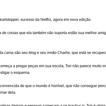
rtstopper, sucesso da Netflix, agora em nova edição.

ta de coisas que ela também não suporta estão sua melhor amiga, 
da cama são seu blog e seu irmão Charlie, que está se recupera
começa a pregar peças em sua escola, Tori não parece muito i
stigar o esquema. 

o convencida de que o mundo é horrível, que não consegue perc
mar dela.

 sérias demais e pessoas começam a se machucar, Tori é obriga