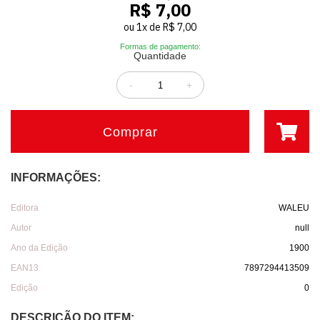
R$ 7,00
ou
1
x
de
R$ 7,00
Formas de pagamento:
Quantidade
-
+
Comprar
INFORMAÇÕES:
Editora
WALEU
Autor
null
Ano da Edição
1900
EAN13
7897294413509
Edição
0
DESCRIÇÃO DO ITEM: