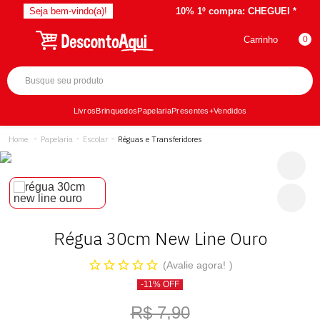
Seja bem-vindo(a)!
10% 1º compra:
CHEGUEI *
Carrinho
0
Livros
Brinquedos
Papelaria
Presentes
+Vendidos
Papelaria
Escolar
Réguas e Transferidores
Régua 30cm New Line Ouro
Avalie agora!
-11% OFF
R$ 7,90