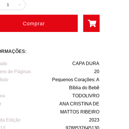
+
Comprar
ORMAÇÕES:
ato
CAPA DURA
ro de Páginas
20
ítulo
Pequenos Corações: A
Bíblia do Bebê
ora
TODOLIVRO
r
ANA CRISTINA DE
MATTOS RIBEIRO
da Edição
2023
13
9788537645130