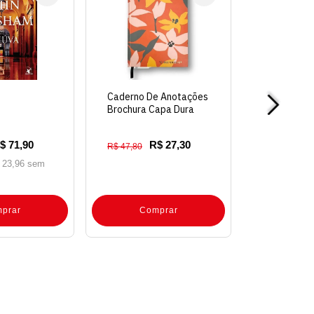
Caderno De Anotações
Brochura Capa Dura
120 Folhas A5 Granade
$ 71,90
R$ 27,30
R$ 47,80
 23,96 sem
prar
Comprar