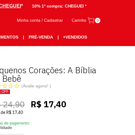
CHEGUEI
*
10% 1º compra:
CHEGUEI *
Minha conta / Cadastrar
Carrinho
0
AMENTOS
|
PRÉ-VENDA
|
+VENDIDOS
quenos Corações: A Bíblia
 Bebê
Avalie agora!
% OFF
R$ 17,40
 24,90
de
R$ 17,40
s de pagamento:
tidade