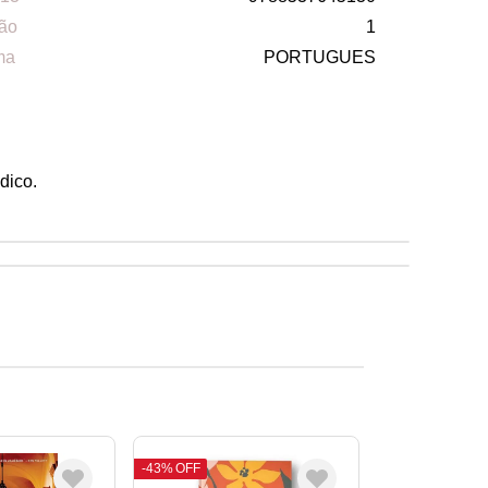
ão
1
ma
PORTUGUES
dico.
43%
OFF