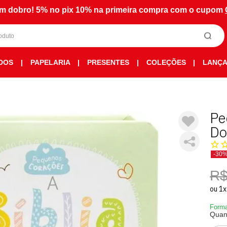
m dobro! 5% no pix 10% na primeira compra com o cupom
DOS
|
PAPELARIA
|
PRESENTES
|
COLEÇÕES
|
LANÇ
Pe
Do
-30
R$
ou
1
x
Forma
Quan