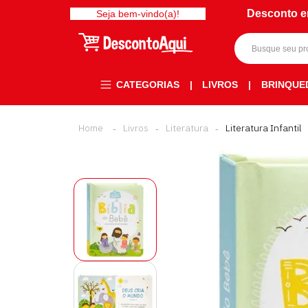
Desconto e
Seja bem-vindo(a)!
CATEGORIAS
|
LIVROS
|
BRINQUE
Livros
Literatura
Literatura Infantil