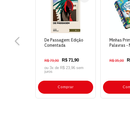
De Passagem: Edição
Minhas Pri
Comentada
Palavras - 
R$ 71,90
R
R$ 79,90
R$ 35,00
ou 3x de
R$ 23,96 sem
juros
Comprar
Com