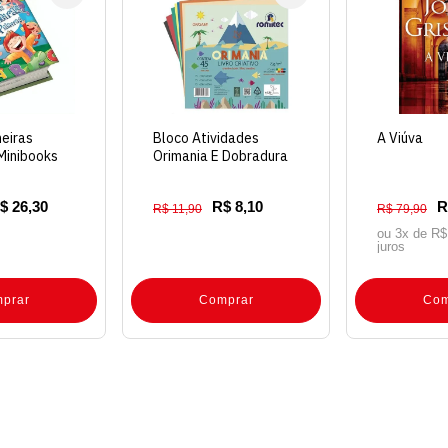
meiras
Bloco Atividades
A Viúva
Minibooks
Orimania E Dobradura
45 Folhas
$ 26,30
R$ 8,10
R
R$ 11,90
R$ 79,90
ou 3x de
R$
juros
prar
Comprar
Com