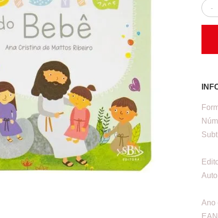
-
INF
Form
Núme
Subt
Edit
Auto
Ano 
EAN