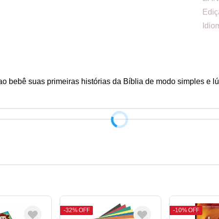
Ediç
Idio
 ao bebê suas primeiras histórias da Bíblia de modo simples e lú
32%
OFF
10%
OFF