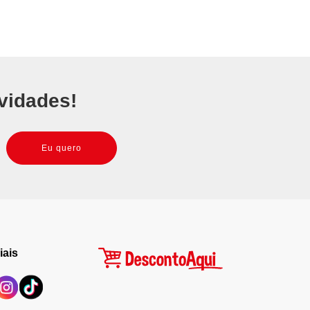
vidades!
Eu quero
iais