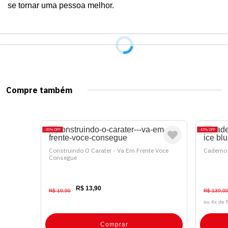
se tornar uma pessoa melhor.
Compre também
30%
OFF
42%
OFF
Construindo O Carater - Va Em Frente Voce
Caderno 
Consegue
R$ 13,90
R$ 19,90
R$ 139,0
ou 4x de
Comprar