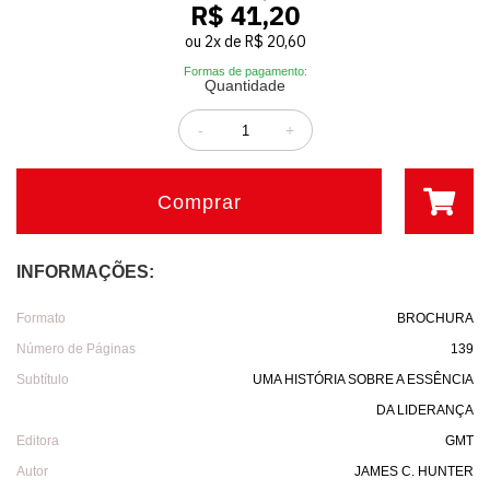
R$ 41,20
ou
2
x
de
R$ 20,60
Formas de pagamento:
Quantidade
-
+
Comprar
INFORMAÇÕES:
Formato
BROCHURA
Número de Páginas
139
Subtítulo
UMA HISTÓRIA SOBRE A ESSÊNCIA
DA LIDERANÇA
Editora
GMT
Autor
JAMES C. HUNTER