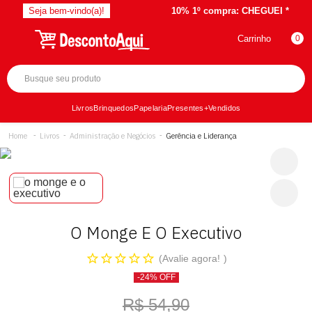
Seja bem-vindo(a)!
10% 1º compra:
CHEGUEI *
Carrinho
0
Livros
Brinquedos
Papelaria
Presentes
+Vendidos
Livros
Administração e Negócios
Gerência e Liderança
O Monge E O Executivo
Avalie agora!
-24% OFF
R$ 54,90