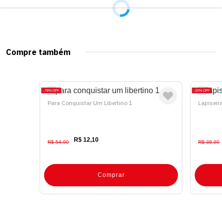
Compre também
78%
OFF
20%
OFF
Para Conquistar Um Libertino 1
Lapiseira
R$ 12,10
R$ 54,90
R$ 38,90
Comprar