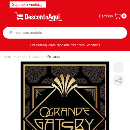
Seja bem-vindo(a)!
Carrinho
0
Livros
Brinquedos
Papelaria
Presentes
+Vendidos
Livros
Literatura
Romance