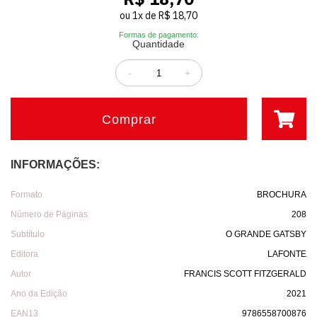
ou
1
x
de
R$ 18,70
Formas de pagamento:
Quantidade
-
+
Comprar
INFORMAÇÕES:
Formato
BROCHURA
Número de Páginas
208
Subtítulo
O GRANDE GATSBY
Editora
LAFONTE
Autor
FRANCIS SCOTT FITZGERALD
Ano da Edição
2021
EAN13
9786558700876