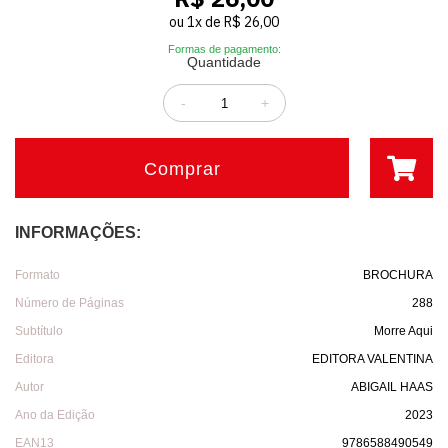
ou
1
x
de
R$ 26,00
Formas de pagamento:
Quantidade
-
+
Comprar
INFORMAÇÕES:
Formato
BROCHURA
Número de Páginas
288
Subtítulo
Morre Aqui
Editora
EDITORA VALENTINA
Autor
ABIGAIL HAAS
Ano da Edição
2023
EAN13
9786588490549