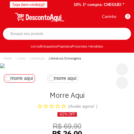
Seja bem-vindo(a)!
10% 1º compra:
CHEGUEI *
Carrinho
0
Livros
Brinquedos
Papelaria
Presentes
+Vendidos
Livros
Literatura
Literatura Estrangeira
Morre Aqui
Avalie agora!
-62% OFF
R$ 69,90
R$ 26,00