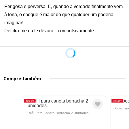
Perigosa e perversa. E, quando a verdade finalmente vem 
à tona, o choque é maior do que qualquer um poderia 
imaginar! 

Decifra-me ou te devoro... compulsivamente.
Compre também
43%
OFF
30%
OFF
Obediênc
Refil Para Caneta Borracha 2 Unidades