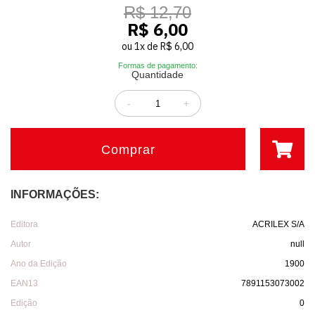
R$ 12,70
R$ 6,00
ou
1
x
de
R$ 6,00
Formas de pagamento:
Quantidade
-
+
Comprar
INFORMAÇÕES:
Editora
ACRILEX S/A
Autor
null
Ano da Edição
1900
EAN13
7891153073002
Edição
0