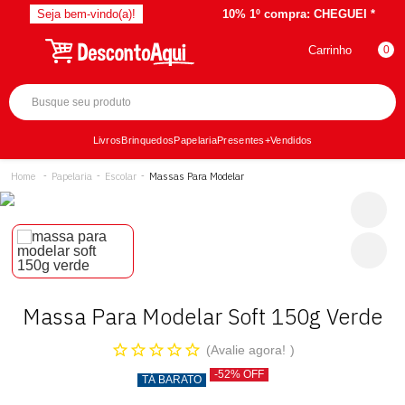
Seja bem-vindo(a)!
10% 1º compra:
CHEGUEI *
Carrinho
0
Livros
Brinquedos
Papelaria
Presentes
+Vendidos
Papelaria
Escolar
Massas Para Modelar
Massa Para Modelar Soft 150g Verde
Avalie agora!
-52% OFF
TÁ BARATO