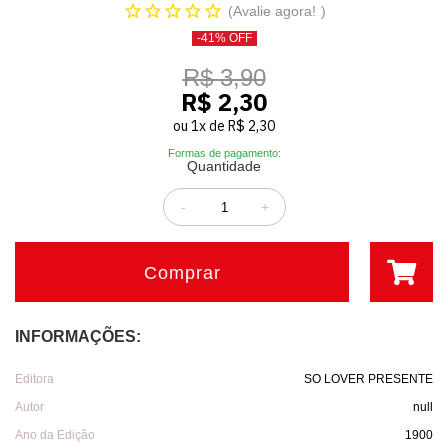
Avalie agora!
-41% OFF
R$ 3,90
R$ 2,30
ou
1
x
de
R$ 2,30
Formas de pagamento:
Quantidade
-
+
Comprar
INFORMAÇÕES:
Editora
SO LOVER PRESENTE
Autor
null
Ano da Edição
1900