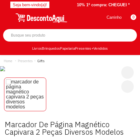
Seja bem-vindo(a)!
10% 1º compra:
CHEGUEI *
Carrinho
0
Livros
Brinquedos
Papelaria
Presentes
+Vendidos
Presentes
Gifts
Marcador De Página Magnético
Capivara 2 Peças Diversos Modelos