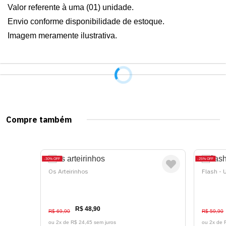
Valor referente à uma (01) unidade.

Envio conforme disponibilidade de estoque.

Imagem meramente ilustrativa.
Compre também
30%
OFF
25%
OFF
Os Arteirinhos
Flash - 
R$ 48,90
R$ 69,90
R$ 59,90
ou 2x de
R$ 24,45 sem juros
ou 2x de