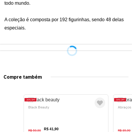
todo mundo. 

A coleção é composta por 192 figurinhas, sendo 48 delas 
especiais.
Compre também
30%
OFF
30%
OFF
Black Beauty
Abraços
R$ 41,90
R$ 59,90
R$ 39,90