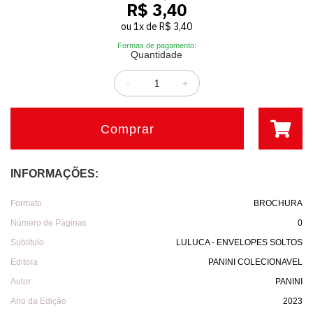
R$ 3,40
ou
1
x
de
R$ 3,40
Formas de pagamento:
Quantidade
-
+
Comprar
INFORMAÇÕES:
Formato
BROCHURA
Número de Páginas
0
Subtítulo
LULUCA - ENVELOPES SOLTOS
Editora
PANINI COLECIONAVEL
Autor
PANINI
Ano da Edição
2023