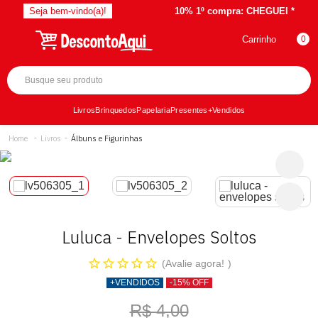
Seja bem-vindo(a)!
10% 1º compra:
CHEGUEI *
Carrinho
0
Livros
Brinquedos
Papelaria
Presentes
+Vendidos
Livros
Álbuns e Figurinhas
Luluca - Envelopes Soltos
Avalie agora!
+VENDIDOS
-15% OFF
R$ 4,00