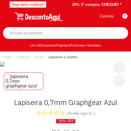
Seja bem-vindo(a)!
10% 1º compra:
CHEGUEI *
Carrinho
0
Livros
Brinquedos
Papelaria
Presentes
+Vendidos
Papelaria
Escolar
Lapiseiras e Grafites
Lapiseira 0,7mm Graphgear Azul
Avalie agora!
-36% OFF