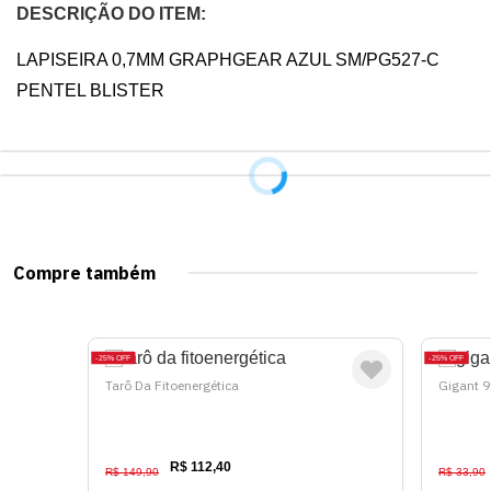
DESCRIÇÃO DO ITEM:
LAPISEIRA 0,7MM GRAPHGEAR AZUL SM/PG527-C 
PENTEL BLISTER
Compre também
25%
OFF
25%
OFF
Tarô Da Fitoenergética
Gigant 9
R$ 112,40
R$ 149,90
R$ 33,90