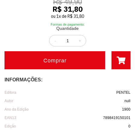
R$ 49,90
R$ 31,80
ou
1
x
de
R$ 31,80
Formas de pagamento:
Quantidade
-
+
Comprar
INFORMAÇÕES:
Editora
PENTEL
Autor
null
Ano da Edição
1900
EAN13
7898419150101
Edição
0