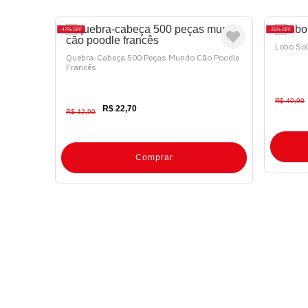
47%
OFF
25%
OFF
Lobo Sol
Quebra-Cabeça 500 Peças Mundo Cão Poodle
Francês
R$ 40,90
R$ 22,70
R$ 42,90
Comprar