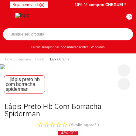
Seja bem-vindo(a)!
10% 1º compra:
CHEGUEI *
Livros
Brinquedos
Papelaria
Presentes
+Vendidos
Papelaria
Escolar
Lápis Grafite
Lápis Preto Hb Com Borracha
Spiderman
Avalie agora!
-42% OFF