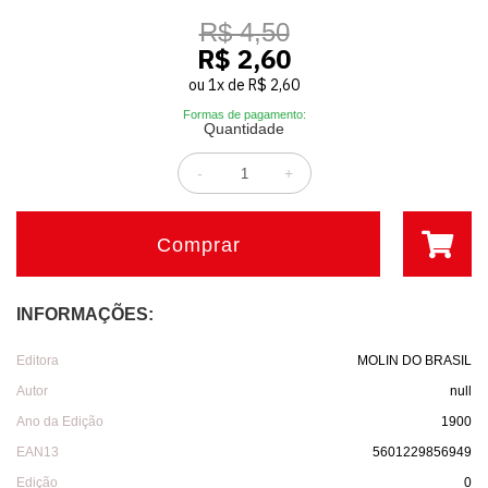
R$ 4,50
R$ 2,60
ou
1
x
de
R$ 2,60
Formas de pagamento:
Quantidade
-
+
Comprar
INFORMAÇÕES:
Editora
MOLIN DO BRASIL
Autor
null
Ano da Edição
1900
EAN13
5601229856949
Edição
0