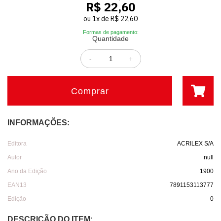
R$ 22,60
ou
1
x
de
R$ 22,60
Formas de pagamento:
Quantidade
-
+
Comprar
INFORMAÇÕES:
Editora
ACRILEX S/A
Autor
null
Ano da Edição
1900
EAN13
7891153113777
Edição
0
DESCRIÇÃO DO ITEM: