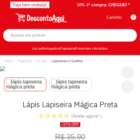
Seja bem-vindo(a)!
10% 1º compra:
CHEGUEI *
Carrinho
0
Livros
Brinquedos
Papelaria
Presentes
+Vendidos
Papelaria
Escolar
Lapiseiras e Grafites
Lápis Lapiseira Mágica Preta
Avalie agora!
-37% OFF
R$ 35,90