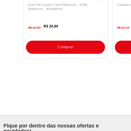
Livro De Colorir Com Adesivos - 1001
Caderno 
Adesivos - Alimentos
R$ 20,90
R$ 29,90
R$ 51,10
Comprar
Fique por dentro das nossas ofertas e