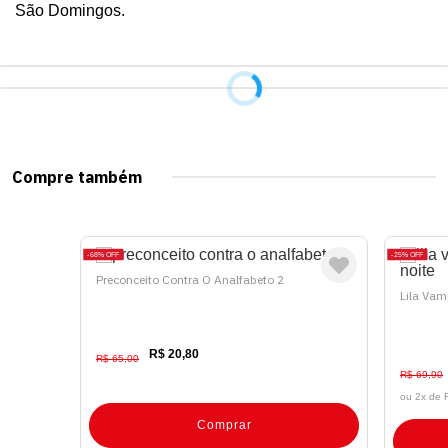
São Domingos.
Compre também
68%
OFF
25%
OFF
Preconceito Contra O Analfabeto 2
Lila Vam
R$ 20,80
R$ 65,00
R$ 69,90
ou 2x de
Comprar