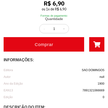
R$ 6,90
ou
1
x
de
R$ 6,90
Formas de pagamento:
Quantidade
-
+
Comprar
INFORMAÇÕES:
Editora
SAO DOMINGOS
Autor
null
Ano da Edição
1900
EAN13
7891321066669
Edição
0
DESCRIÇÃO DO ITEM: