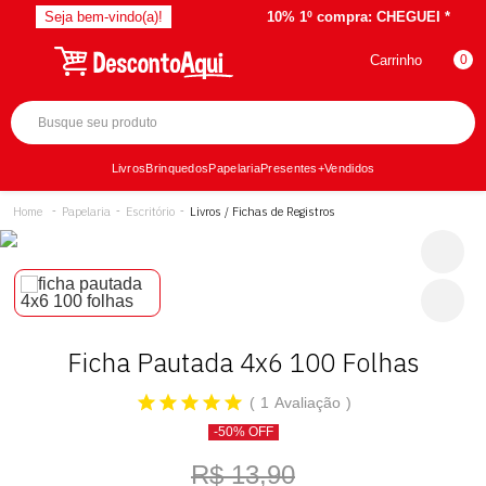
Seja bem-vindo(a)!
10% 1º compra:
CHEGUEI *
Carrinho
0
Livros
Brinquedos
Papelaria
Presentes
+Vendidos
Papelaria
Escritório
Livros / Fichas de Registros
Ficha Pautada 4x6 100 Folhas
1
Avaliação
-50% OFF
R$ 13,90