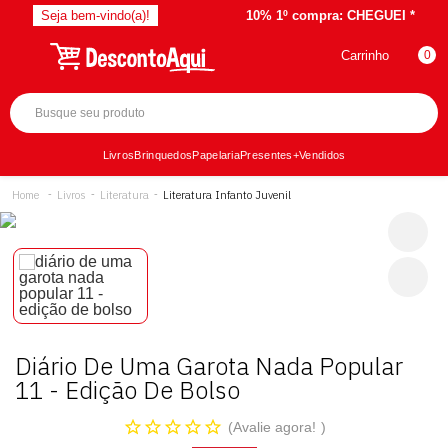
Seja bem-vindo(a)!
10% 1º compra:
CHEGUEI *
Carrinho
0
Livros
Brinquedos
Papelaria
Presentes
+Vendidos
Livros
Literatura
Literatura Infanto Juvenil
Diário De Uma Garota Nada Popular
11 - Edição De Bolso
Avalie agora!