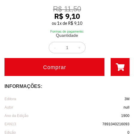
R$ 11,50
R$ 9,10
ou
1
x
de
R$ 9,10
Formas de pagamento:
Quantidade
-
+
Comprar
INFORMAÇÕES:
Editora
3M
Autor
null
Ano da Edição
1900
EAN13
7891040216093
Edição
0