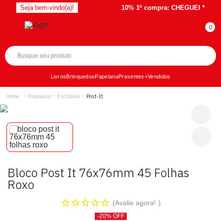
Seja bem-vindo(a)!
10% 1º compra:
CHEGUEI *
Livros
Brinquedos
Papelaria
Presentes
+Vendidos
Papelaria
Escritório
Post-It
Bloco Post It 76x76mm 45 Folhas
Roxo
Avalie agora!
-20% OFF