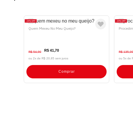
24%
OFF
20%
OFF
Quem Mexeu No Meu Queijo?
Procedim
R$ 41,70
R$ 54,90
R$ 135,0
ou 2x de
R$ 20,85 sem juros
ou 5x de
Comprar