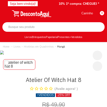
Seja bem-vindo(a)!
10% 1º compra:
CHEGUEI *
Carrinho
0
Livros
Brinquedos
Papelaria
Presentes
+Vendidos
Livros
Histórias em Quadrinhos
Mangá
Atelier Of Witch Hat 8
Avalie agora!
+VENDIDOS
-25% OFF
R$ 49,90