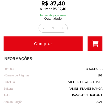
R$ 37,40
ou
1
x
de
R$ 37,40
Formas de pagamento:
Quantidade
-
+
Comprar
INFORMAÇÕES:
Formato
BROCHURA
Número de Páginas
192
Subtítulo
ATELIER OF WITCH HAT 8
Editora
PANINI - PLANET MANGA
Autor
KAMOME SHIRAHAMA
Ano da Edição
2021