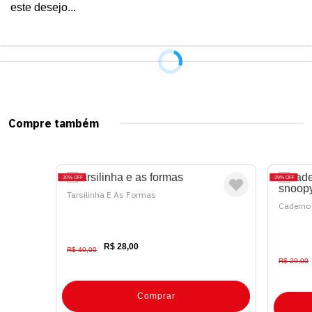
este desejo...
Compre também
30%
OFF
39%
OFF
Tarsilinha E As Formas
Caderno
R$ 28,00
R$ 40,00
R$ 29,00
Comprar