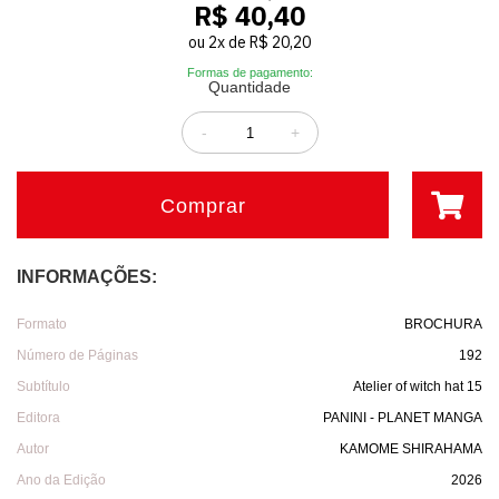
R$ 40,40
ou
2
x
de
R$ 20,20
Formas de pagamento:
Quantidade
-
+
Comprar
INFORMAÇÕES:
Formato
BROCHURA
Número de Páginas
192
Subtítulo
Atelier of witch hat 15
Editora
PANINI - PLANET MANGA
Autor
KAMOME SHIRAHAMA
Ano da Edição
2026