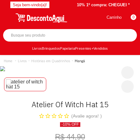
Seja bem-vindo(a)!
10% 1º compra:
CHEGUEI *
Carrinho
0
Livros
Brinquedos
Papelaria
Presentes
+Vendidos
Livros
Histórias em Quadrinhos
Mangá
Atelier Of Witch Hat 15
Avalie agora!
-10% OFF
R$ 44,90