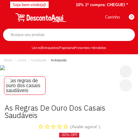
Seja bem-vindo(a)!
10% 1º compra:
CHEGUEI *
Carrinho
0
Livros
Brinquedos
Papelaria
Presentes
+Vendidos
Livros
Autoajuda
Autoajuda
As Regras De Ouro Dos Casais
Saudáveis
Avalie agora!
-30% OFF