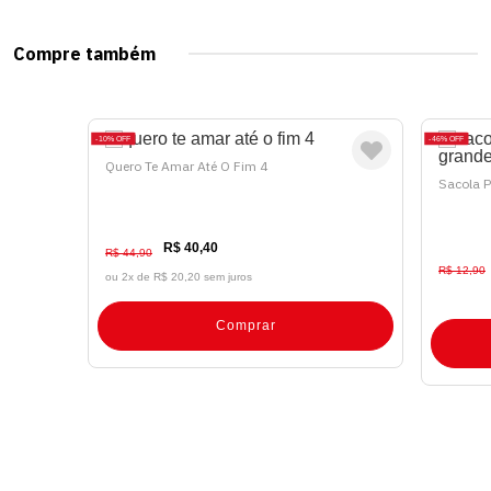
Compre também
10%
OFF
46%
OFF
Quero Te Amar Até O Fim 4
Sacola P
R$ 40,40
R$ 44,90
R$ 12,90
ou 2x de
R$ 20,20 sem juros
Comprar