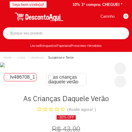
Seja bem-vindo(a)!
10% 1º compra:
CHEGUEI *
Carrinho
0
Livros
Brinquedos
Papelaria
Presentes
+Vendidos
Livros
Literatura
Suspense e Terror
As Crianças Daquele Verão
Avalie agora!
-30% OFF
R$ 43,90