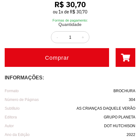
R$ 30,70
ou
1
x
de
R$ 30,70
Formas de pagamento:
Quantidade
-
+
Comprar
INFORMAÇÕES:
Formato
BROCHURA
Número de Páginas
304
Subtítulo
AS CRIANÇAS DAQUELE VERÃO
Editora
GRUPO PLANETA
Autor
DOT HUTCHISON
Ano da Edição
2022