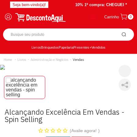
Seja bem-vindo(a)!
10% 1º compra:
CHEGUEI *
Carrinho
0
Livros
Brinquedos
Papelaria
Presentes
+Vendidos
Livros
Administração e Negócios
Vendas
Alcançando Excelência Em Vendas -
Spin Selling
Avalie agora!