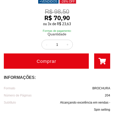
+VENDIDOS
-28% OFF
R$ 98,50
R$ 70,90
ou
3
x
de
R$ 23,63
Formas de pagamento:
Quantidade
-
+
Comprar
INFORMAÇÕES:
Formato
BROCHURA
Número de Páginas
204
Subtítulo
Alcançando excelência em vendas -
Spin selling