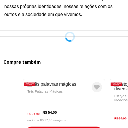
nossas próprias identidades, nossas relações com os 
outros e a sociedade em que vivemos.
Compre também
27%
OFF
59%
OFF
Três Palavras Mágicas
Estojo S
Modelos
R$ 54,00
R$ 74,00
R$ 14,90
ou 2x de
R$ 27,00 sem juros