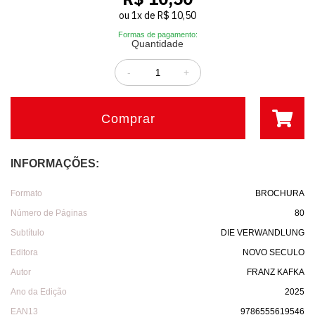
ou
1
x
de
R$ 10,50
Formas de pagamento:
Quantidade
-
+
Comprar
INFORMAÇÕES:
Formato
BROCHURA
Número de Páginas
80
Subtítulo
DIE VERWANDLUNG
Editora
NOVO SECULO
Autor
FRANZ KAFKA
Ano da Edição
2025
EAN13
9786555619546