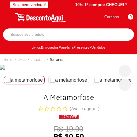
Seja bem-vindo(a)!
10% 1º compra:
CHEGUEI *
Carrinho
0
Livros
Brinquedos
Papelaria
Presentes
+Vendidos
Livros
Literatura
Romance
A Metamorfose
Avalie agora!
-47% OFF
R$ 19,90
R$ 10,50