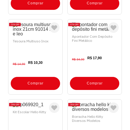
Comprar
Comprar
31%
OFF
47%
OFF
Apontador Com Depósito
Fini Metálico
Tesoura Multiuso Inox
R$ 17,90
R$ 34,00
R$ 10,30
R$ 14,90
Comprar
Comprar
29%
OFF
35%
OFF
Kit Escolar Hello Kitty
Borracha Hello Kitty
Diversos Modelos