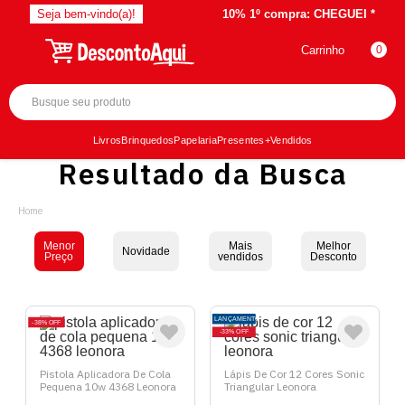
Seja bem-vindo(a)!
10% 1º compra:
CHEGUEI *
Carrinho
0
Livros
Brinquedos
Papelaria
Presentes
+Vendidos
Resultado da Busca
Menor
Mais
Melhor
Novidade
Preço
vendidos
Desconto
LANÇAMENTO
38%
OFF
33%
OFF
Pistola Aplicadora De Cola
Lápis De Cor 12 Cores Sonic
Pequena 10w 4368 Leonora
Triangular Leonora