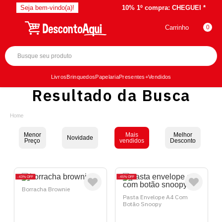
Seja bem-vindo(a)!
10% 1º compra:
CHEGUEI *
Carrinho
0
Livros
Brinquedos
Papelaria
Presentes
+Vendidos
Resultado da Busca
Menor
Mais
Melhor
Novidade
Preço
vendidos
Desconto
43%
OFF
45%
OFF
Borracha Brownie
Pasta Envelope A4 Com
Botão Snoopy