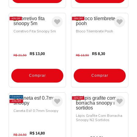
40%
OFF
39%
OFF
Corretivo Fita Snoopy 5m
Bloco Tilembrete Pooh
R$ 13,00
R$ 8,30
R$ 21,50
R$ 13,50
Comprar
Comprar
TÁ BARATO
56%
OFF
40%
OFF
Caneta Esf 0.7mm Snoopy
Lápis Grafite Com Borracha
Snoopy N2 Sortidos
R$ 14,80
R$ 24,50