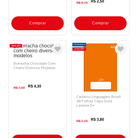
R$ 2,50
R$ 5,70
Comprar
Comprar
TÁ BARATO
39%
OFF
51%
OFF
Borracha Chocolate Com
Cheiro Diversos Modelos
R$ 4,30
R$ 7,00
Caderno Linguagem Broch
48 Folhas Capa Dura
Laranja D+
R$ 3,80
R$ 7,70