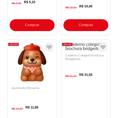
R$ 5,10
R$ 9,00
R$ 10,40
R$ 19,00
Comprar
Comprar
38%
OFF
38%
OFF
Caderno Colegial Brochura
Bridgerton
R$ 31,50
R$ 51,10
Apontador Brownie
R$ 11,80
R$ 19,00