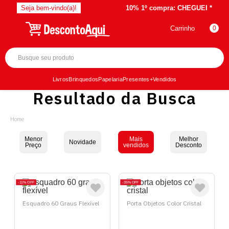
Seja bem-vindo(a)!
10% 1º compra:
CHEGUEI *
Carrinho
0
Livros
Brinquedos
Papelaria
Presentes
+Vendidos
Resultado da Busca
Menor
Mais
Melhor
Novidade
Preço
vendidos
Desconto
11%
OFF
35%
OFF
Esquadro 60 Graus Flexível
Porta Objetos Color Cristal