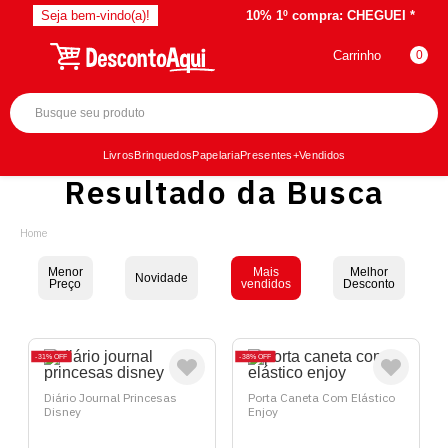
Seja bem-vindo(a)!
10% 1º compra:
CHEGUEI *
Carrinho
0
Livros
Brinquedos
Papelaria
Presentes
+Vendidos
Resultado da Busca
Menor
Mais
Melhor
Novidade
Preço
vendidos
Desconto
31%
OFF
38%
OFF
Diário Journal Princesas
Porta Caneta Com Elástico
Disney
Enjoy