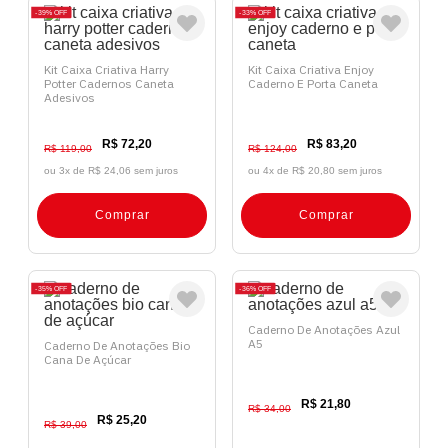
39%
OFF
33%
OFF
Kit Caixa Criativa Harry
Kit Caixa Criativa Enjoy
Potter Cadernos Caneta
Caderno E Porta Caneta
Adesivos
R$ 72,20
R$ 83,20
R$ 119,00
R$ 124,00
ou 3x de
R$ 24,06 sem juros
ou 4x de
R$ 20,80 sem juros
Comprar
Comprar
35%
OFF
36%
OFF
Caderno De Anotações Azul
A5
Caderno De Anotações Bio
Cana De Açúcar
R$ 21,80
R$ 34,00
R$ 25,20
R$ 39,00