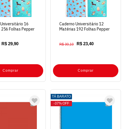
Universitário 16
Caderno Universitário 12
 256 Folhas Pepper
Matérias 192 Folhas Pepper
ra
Capa Dura
R$ 29,90
R$ 23,40
R$ 30,10
Comprar
Comprar
TÁ BARATO
37%
OFF