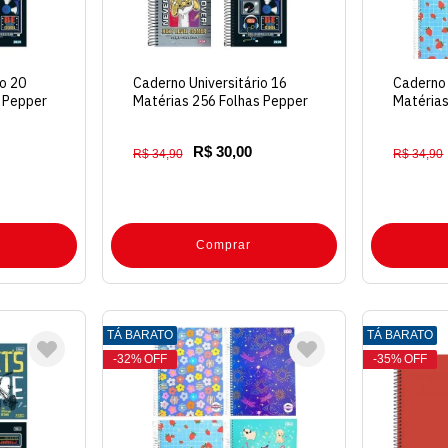
io 20
Caderno Universitário 16
Caderno 
 Pepper
Matérias 256 Folhas Pepper
Matérias
Capa Dura
Capa Du
R$ 30,00
R$ 34,90
R$ 34,90
Comprar
TÁ BARATO
TÁ BARATO
32%
OFF
35%
OFF