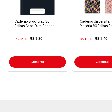
Caderno Brochurão 80
Caderno Universitári
Folhas Capa Dura Pepper
Matéria 80 Folhas P
Preto
Capa Dura
R$ 9,30
R$ 8,40
R$ 12,60
R$ 11,60
Comprar
Comprar