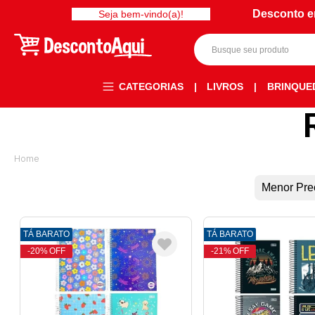
Desconto e
Seja bem-vindo(a)!
CATEGORIAS
|
LIVROS
|
BRINQUE
Menor Pre
TÁ BARATO
TÁ BARATO
20%
OFF
21%
OFF