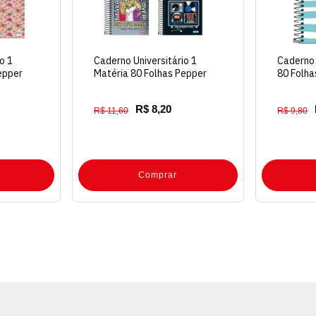
o 1
Caderno Universitário 1
Caderno
epper
Matéria 80 Folhas Pepper
80 Folha
Capa Dura
R$ 8,20
R$ 11,60
R$ 9,80
Comprar