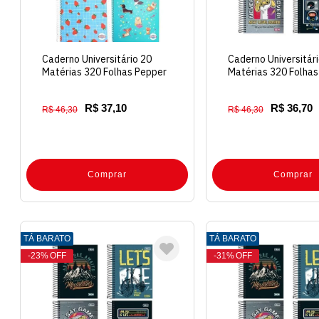
Caderno Universitário 20
Caderno Universitár
Matérias 320 Folhas Pepper
Matérias 320 Folhas
Capa Dura
Capa Dura
R$ 37,10
R$ 36,70
R$ 46,30
R$ 46,30
Comprar
Comprar
TÁ BARATO
TÁ BARATO
23%
OFF
31%
OFF