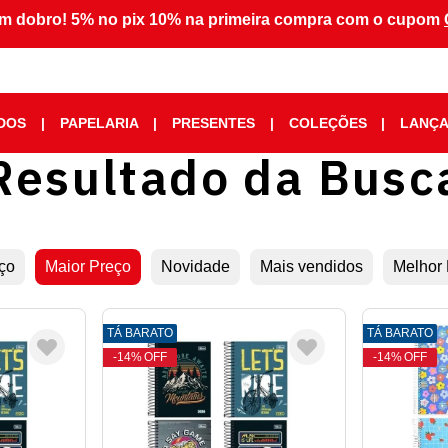
m dobro! 5% no pix 10% na primeira compra com o cupom
DOS
|
PAPELARIA
|
PRESENTES
|
COLEÇÕES
|
LANÇ
Resultado da Busc
ço
Maior Preço
Novidade
Mais vendidos
Melhor
TÁ BARATO
TÁ BARATO
14%
OFF
14%
OFF