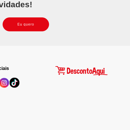
vidades!
Eu quero
iais