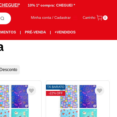
CHEGUEI
*
10% 1º compra:
CHEGUEI *
Minha conta / Cadastrar
Carrinho
0
AMENTOS
|
PRÉ-VENDA
|
+VENDIDOS
a
 Desconto
TÁ BARATO
22%
OFF