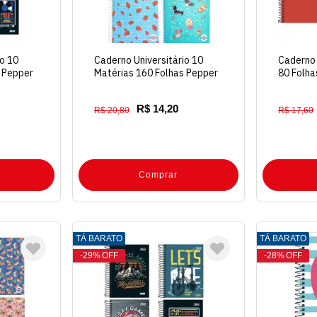
io 10
Caderno Universitário 10
Caderno 
 Pepper
Matérias 160 Folhas Pepper
80 Folha
Capa Dura
Vermelh
R$ 14,20
R$ 20,80
R$ 17,60
Comprar
TÁ BARATO
TÁ BARATO
29%
OFF
28%
OFF