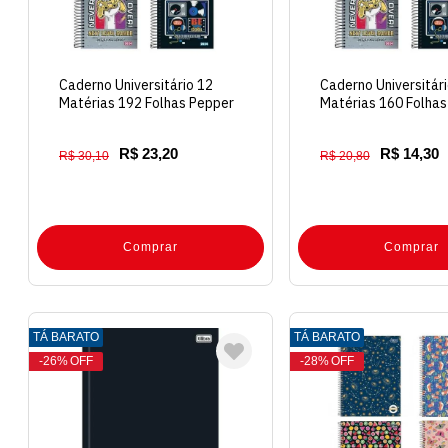
Caderno Universitário 12
Caderno Universitár
Matérias 192 Folhas Pepper
Matérias 160 Folhas
Capa Dura
Capa Dura
R$ 23,20
R$ 14,30
R$ 30,10
R$ 20,80
Comprar
Comprar
TÁ BARATO
TÁ BARATO
26%
OFF
28%
OFF